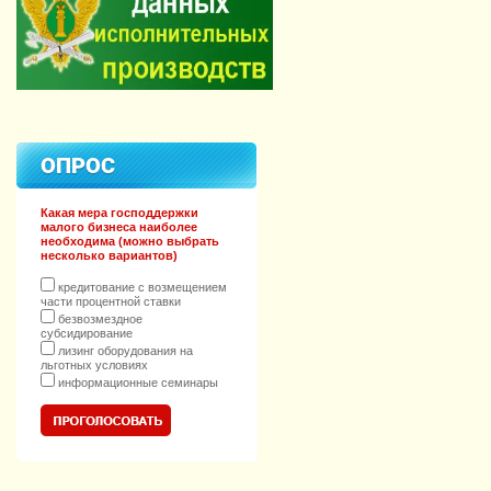
ОПРОС
Какая мера господдержки
малого бизнеса наиболее
необходима (можно выбрать
несколько вариантов)
кредитование с возмещением
части процентной ставки
безвозмездное
субсидирование
лизинг оборудования на
льготных условиях
информационные семинары