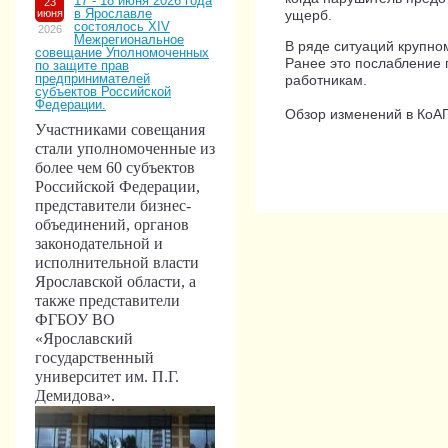
17 - 18 июня 2026 года
23
в Ярославле
июня
ущерб.
состоялось XIV
2026
Межрегиональное
В ряде ситуаций крупно
совещание Уполномоченных
Ранее это послабление
по защите прав
предпринимателей
работникам.
субъектов Российской
Федерации.
Обзор изменений в КоА
Участниками совещания
стали уполномоченные из
более чем 60 субъектов
Российской Федерации,
представители бизнес-
объединений, органов
законодательной и
исполнительной власти
Ярославской области, а
также представители
ФГБОУ ВО
«Ярославский
государственный
университет им. П.Г.
Демидова».