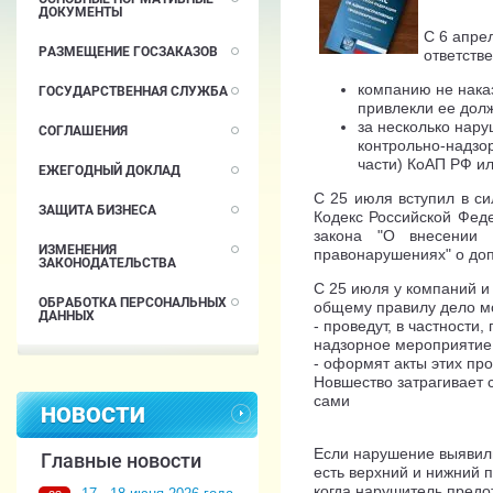
ДОКУМЕНТЫ
С 6 апре
РАЗМЕЩЕНИЕ ГОСЗАКАЗОВ
ответстве
компанию не наказ
ГОСУДАРСТВЕННАЯ СЛУЖБА
привлекли ее дол
за несколько нару
СОГЛАШЕНИЯ
контрольно-надзор
части) КоАП РФ ил
ЕЖЕГОДНЫЙ ДОКЛАД
С 25 июля вступил в с
ЗАЩИТА БИЗНЕСА
Кодекс Российской Фед
закона "О внесении 
ИЗМЕНЕНИЯ
правонарушениях" о доп
ЗАКОНОДАТЕЛЬСТВА
С 25 июля у компаний и
ОБРАБОТКА ПЕРСОНАЛЬНЫХ
общему правилу дело мог
ДАННЫХ
- проведут, в частности
надзорное мероприятие
- оформят акты этих пр
Новшество затрагивает 
сами
НОВОСТИ
Если нарушение выявили
Главные новости
есть верхний и нижний 
когда нарушитель предо