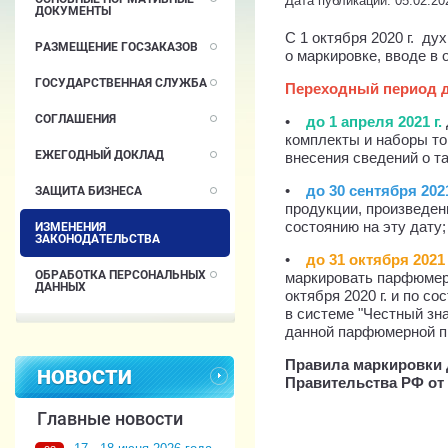
Дата публикации: 05.02.20
ДОКУМЕНТЫ
С 1 октября 2020 г. д
РАЗМЕЩЕНИЕ ГОСЗАКАЗОВ
о маркировке, вводе в 
ГОСУДАРСТВЕННАЯ СЛУЖБА
Переходный период д
СОГЛАШЕНИЯ
•
до 1 апреля 2021 г.
комплекты и наборы т
ЕЖЕГОДНЫЙ ДОКЛАД
внесения сведений о та
•
до 30 сентября 2021
ЗАЩИТА БИЗНЕСА
продукции, произведенн
состоянию на эту дату;
ИЗМЕНЕНИЯ
ЗАКОНОДАТЕЛЬСТВА
•
до 31 октября 2021 
ОБРАБОТКА ПЕРСОНАЛЬНЫХ
маркировать парфюмерн
ДАННЫХ
октября 2020 г. и по с
в системе "Честный зн
данной парфюмерной пр
Правила маркировки 
НОВОСТИ
Правительства РФ от 3
Главные новости