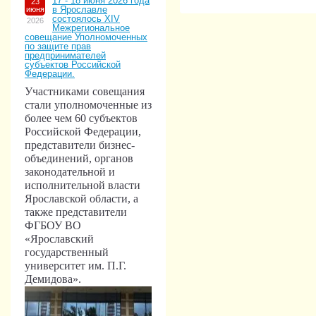
17 - 18 июня 2026 года
23
в Ярославле
июня
состоялось XIV
2026
Межрегиональное
совещание Уполномоченных
по защите прав
предпринимателей
субъектов Российской
Федерации.
Участниками совещания
стали уполномоченные из
более чем 60 субъектов
Российской Федерации,
представители бизнес-
объединений, органов
законодательной и
исполнительной власти
Ярославской области, а
также представители
ФГБОУ ВО
«Ярославский
государственный
университет им. П.Г.
Демидова».