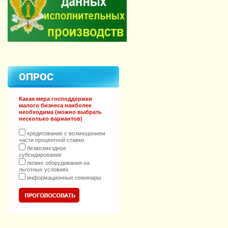
ОПРОС
Какая мера господдержки
малого бизнеса наиболее
необходима (можно выбрать
несколько вариантов)
кредитование с возмещением
части процентной ставки
безвозмездное
субсидирование
лизинг оборудования на
льготных условиях
информационные семинары